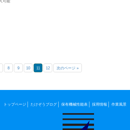
進入可能
8
9
10
11
12
次のページ »
トップページ
たけぞうブログ
保有機械性能表
採用情報
作業風景