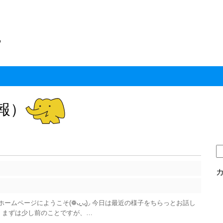
ト
報）
検
索
ームページにようこそ(❁ᴗ͈ˬᴗ͈)◞ 今日は最近の様子をちらっとお話し
 )♬ まずは少し前のことですが、…