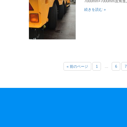
7000mm×7000mm直角
続きを読む »
ペ
« 前のページ
1
…
6
7
ー
ジ
ナ
ビ
ゲ
ー