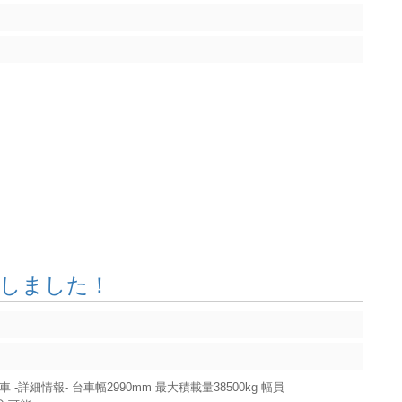
入しました！
-詳細情報- 台車幅2990mm 最大積載量38500kg 幅員